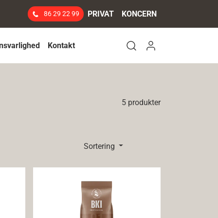
PRIVAT
KONCERN
86 29 22 99
Log ind
nsvarlighed
Kontakt
Open search modal
5 produkter
Sortering
BKI Kakaodrik lys og sød 14%