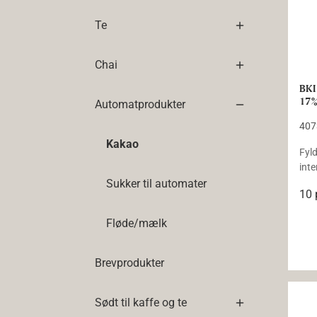
Te
Chai
BKI
17%
Automatprodukter
407
Kakao
Fyl
int
Sukker til automater
10 
Fløde/mælk
Brevprodukter
BKI
Sødt til kaffe og te