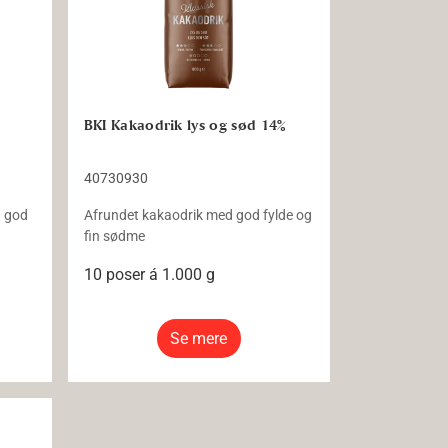
BKI Kakaodrik lys og sød 14%
40730930
d god
Afrundet kakaodrik med god fylde og
fin sødme
10 poser á 1.000 g
Se mere
kologisk Fairtrade 13.5%