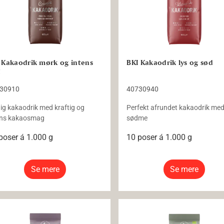
 Kakaodrik mørk og intens
BKI Kakaodrik lys og sød
30910
40730940
dig kakaodrik med kraftig og
Perfekt afrundet kakaodrik me
ens kakaosmag
sødme
poser á 1.000 g
10 poser á 1.000 g
Se mere
Se mere
 Kakaodrik mørk og cremet 16,5%
BKI Kakaodrik Lys og Sød Ø