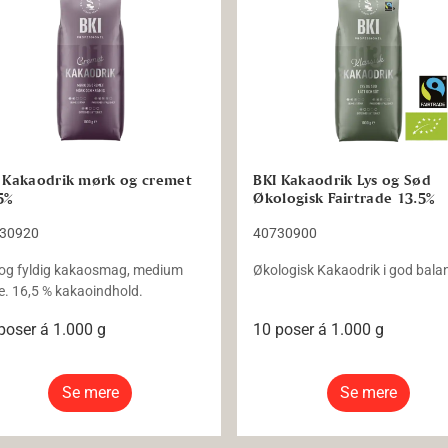
 Kakaodrik mørk og cremet
BKI Kakaodrik Lys og Sød
5%
Økologisk Fairtrade 13.5%
30920
40730900
 og fyldig kakaosmag, medium
Økologisk Kakaodrik i god bala
e. 16,5 % kakaoindhold.
poser á 1.000 g
10 poser á 1.000 g
Se mere
Se mere