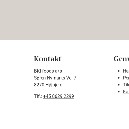
Kontakt
Gen
BKI foods a/s
Ha
Søren Nymarks Vej 7
Pe
8270 Højbjerg
Ti
Ka
Tlf.:
+45 8629 2299