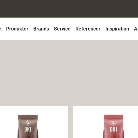
r
Produkter
Brands
Service
Referencer
Inspiration
A
 Kakaodrik mørk og intens 17%
BKI Kakaodrik lys og sød