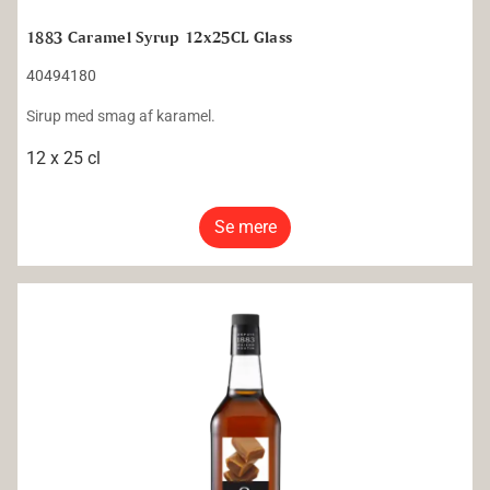
1883 Caramel Syrup 12x25CL Glass
40494180
Sirup med smag af karamel.
12 x 25 cl
Se mere
1883 Caramel Syrup 6x100CL Glass