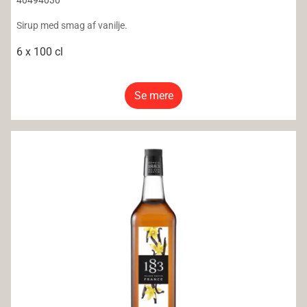
40494030
Sirup med smag af vanilje.
6 x 100 cl
Se mere
1883 Vanilla Syrup 6x100CL Glass