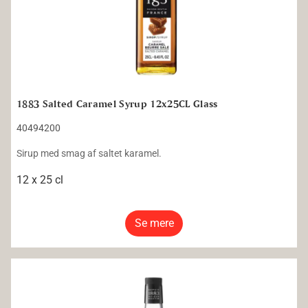
1883 Salted Caramel Syrup 12x25CL Glass
40494200
Sirup med smag af saltet karamel.
12 x 25 cl
Se mere
1883 Mango Syrup 6x100CL Glass