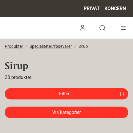
PRIVAT
KONCERN
Log ind
Open search 
Produkter
Specialiteter/fødevarer
Sirup
Sirup
28 produkter
Filter
Vis kategorier