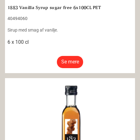
1883 Vanilla Syrup sugar free 6x100CL PET
40494060
Sirup med smag af vanilje.
6 x 100 cl
Se mere
1883 Salted Caramel Syrup 12x25CL Glass