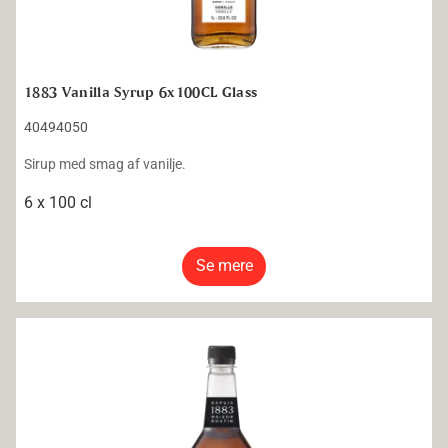
1883 Vanilla Syrup 6x100CL Glass
40494050
Sirup med smag af vanilje.
6 x 100 cl
Se mere
1883 Caramel Syrup sugar free 6x100CL PET