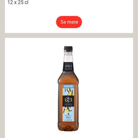
12 x 25 cl
Se mere
1883 Vanilla Syrup sugar free 6x100CL PET