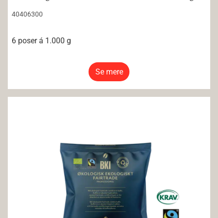
40406300
6 poser á 1.000 g
Se mere
BKI Økologisk Fairtrade KRAV Mørk Formalet 100g