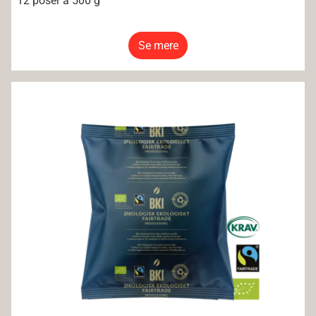
12 poser á 500 g
Se mere
BKI Økologisk Fairtrade KRAV Mørk Formalet 500g