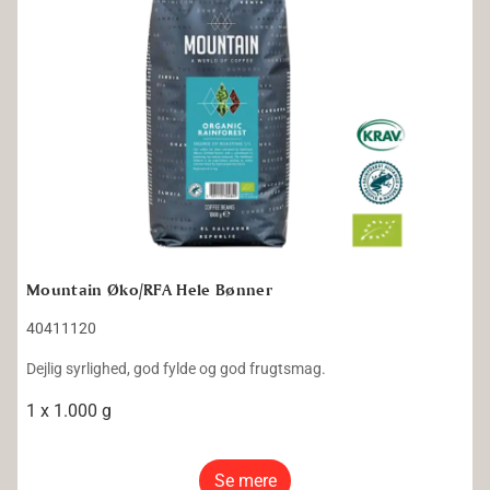
Mountain Øko/RFA Hele Bønner
40411120
Dejlig syrlighed, god fylde og god frugtsmag.
1 x 1.000 g
Se mere