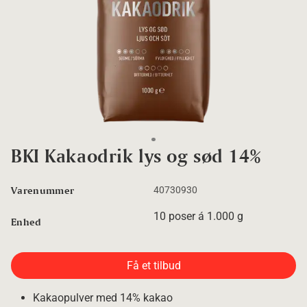
Go to slide 1
BKI Kakaodrik lys og sød 14%
Varenummer
40730930
10 poser á 1.000 g
Enhed
Få et tilbud
Kakaopulver med 14% kakao