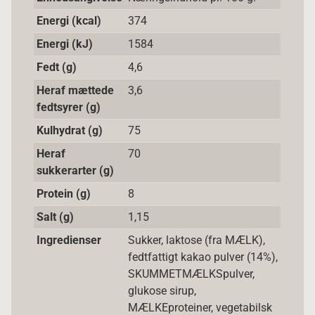
Energi (kcal)
374
Energi (kJ)
1584
Fedt (g)
4,6
Heraf mættede
3,6
fedtsyrer (g)
Kulhydrat (g)
75
Heraf
70
sukkerarter (g)
Protein (g)
8
Salt (g)
1,15
Ingredienser
Sukker, laktose (fra MÆLK),
fedtfattigt kakao pulver (14%),
SKUMMETMÆLKSpulver,
glukose sirup,
MÆLKEproteiner, vegetabilsk