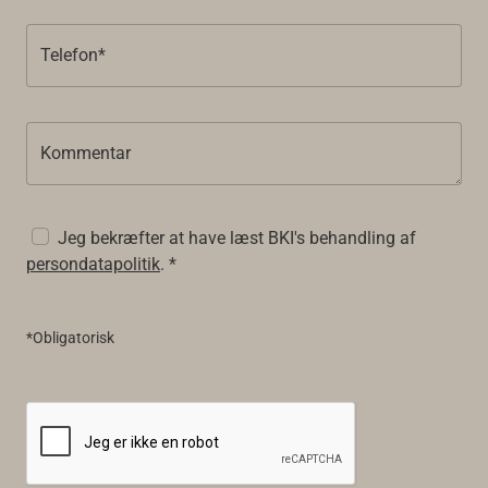
Telefon*
Kommentar
Jeg bekræfter at have læst BKI's behandling af
persondatapolitik
. *
*Obligatorisk