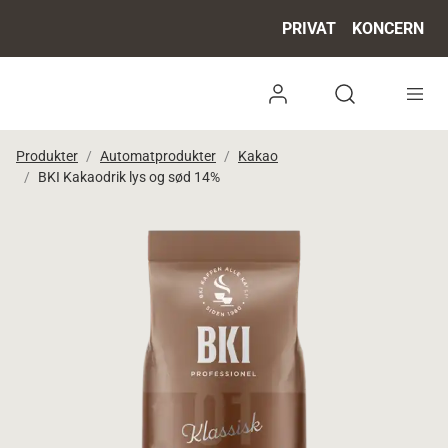
PRIVAT
KONCERN
Log ind
Open search 
Produkter
Automatprodukter
Kakao
BKI Kakaodrik lys og sød 14%