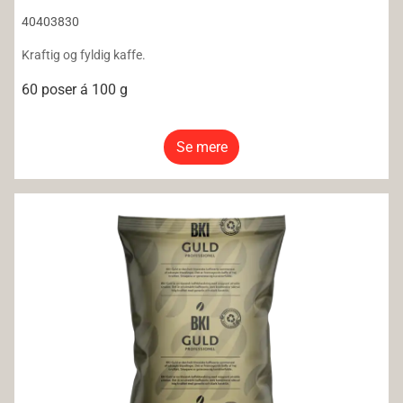
40403830
Kraftig og fyldig kaffe.
60 poser á 100 g
Se mere
BKI Java Formalet 300g