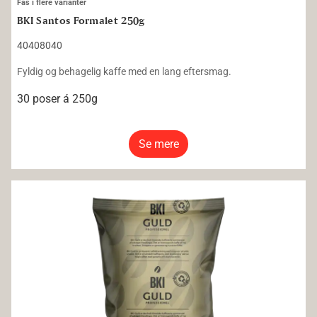
Fås i flere varianter
BKI Santos Formalet 250g
40408040
Fyldig og behagelig kaffe med en lang eftersmag.
30 poser á 250g
Se mere
BKI Java Formalet 160g