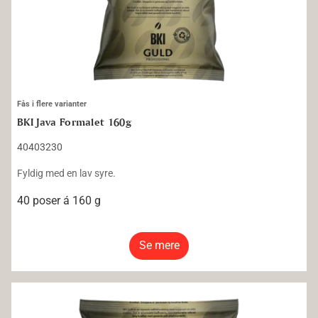
Fås i flere varianter
BKI Java Formalet 160g
40403230
Fyldig med en lav syre.
40 poser á 160 g
Se mere
BKI Java Formalet 175g