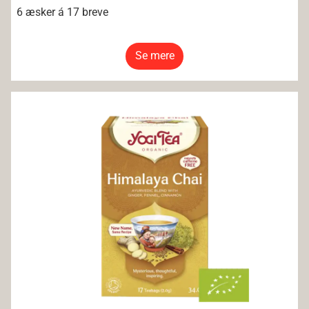
6 æsker á 17 breve
Se mere
Yogi Tea Himalaya Chai