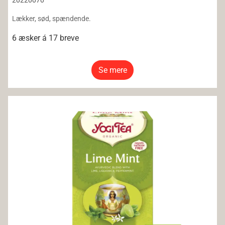
20220070
Lækker, sød, spændende.
6 æsker á 17 breve
Se mere
Yogi Tea Lime Mint