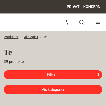
PRIVAT
KONCERN
Log ind
Open search 
Produkter
Økologisk
Te
Te
39 produkter
Filter
Vis kategorier