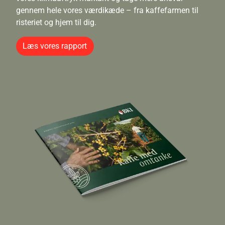
gennem hele vores værdikæde – fra kaffefarmen til
risteriet og hjem til dig.
Læs vores rapport