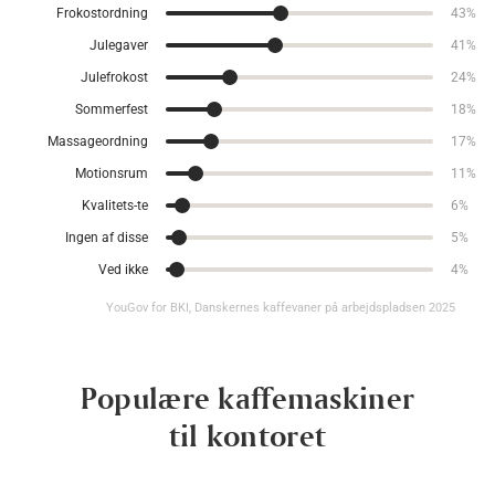
Frokostordning
43%
Julegaver
41%
Julefrokost
24%
Sommerfest
18%
Massageordning
17%
Motionsrum
11%
Kvalitets-te
6%
Ingen af disse
5%
Ved ikke
4%
YouGov for BKI, Danskernes kaffevaner på arbejdspladsen 2025
Populære kaffemaskiner
til kontoret