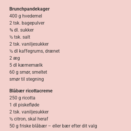
Brunchpandekager
400 g hvedemel
2 tsk. bagepulver
¾ dl. sukker
½ tsk. salt
2 tsk. vaniljesukker
½ dl kaffegrums, drænet
2 æg
5 dl kærnemælk
60 g smør, smeltet
smør til stegning
Blåbær ricottacreme
250 g ricotta
1 dl piskefløde
2 tsk. vaniljesukker
½ citron, skal heraf
50 g friske blåbær – eller bær efter dit valg