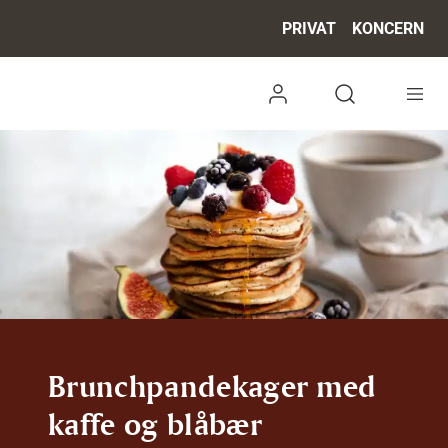
PRIVAT
KONCERN
Log ind
Open search 
Brunchpandekager med
kaffe og blåbær