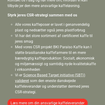
Kontakt os i dag og hør mere om, hvordan vi kan
tilbyde jer den mere ansvarlige kaffeløsning.
Styrk jeres CSR-strategi sammen med os
Alle vores kaffeposer er lavet i genanvendelig
plast og nedsætter også jeres plastforbrug
Vi har det store sortiment af certificeret kaffe til
jeres smag
Med vores CSR projekt BKI Paraíso Kaffe kan I
støtte brasilianske kaffefarmere til en mere
bæredygtig kaffeproduktion: Socialt, økonomisk
og miljømæssigt og samtidig nyde kvalitetskaffe
i virksomheden
Vi er
Science Based Target initiative (SBTi)
valideret
som den eneste danskejede
kaffeleverandør og understøtter dermed jeres
CSR-strategi.
Læs mere om din ansvarlige kaffeleverandør