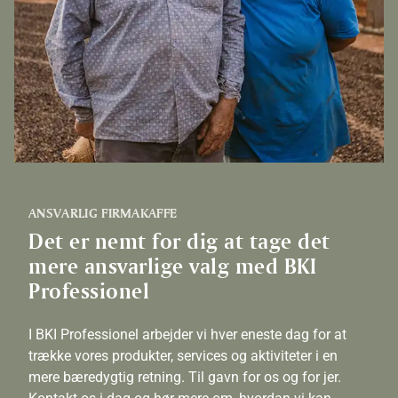
ANSVARLIG FIRMAKAFFE
Det er nemt for dig at tage det
mere ansvarlige valg med BKI
Professionel
I BKI Professionel arbejder vi hver eneste dag for at
trække vores produkter, services og aktiviteter i en
mere bæredygtig retning. Til gavn for os og for jer.