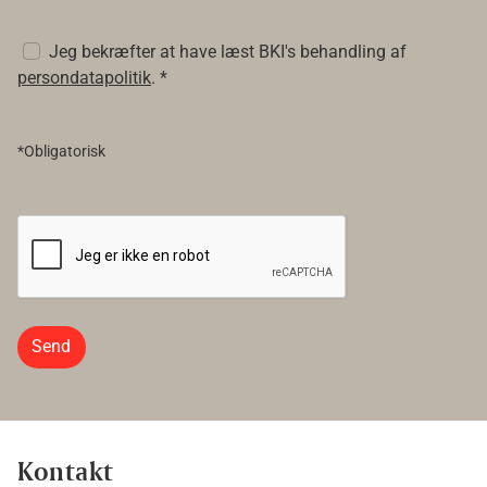
Jeg bekræfter at have læst BKI's behandling af
persondatapolitik
. *
*Obligatorisk
Send
Kontakt