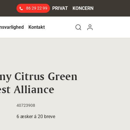
PRIVAT
KONCERN
86 29 22 99
Log ind
nsvarlighed
Kontakt
Open search modal
y Citrus Green
st Alliance
40723908
6 æsker á 20 breve