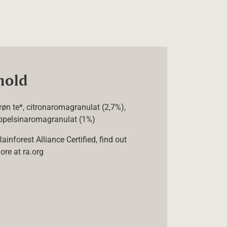
hold
røn te*, citronaromagranulat (2,7%),
ppelsinaromagranulat (1%)
Rainforest Alliance Certified, find out
ore at ra.org