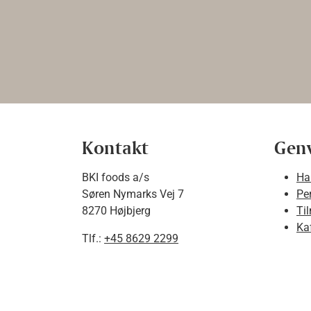
Kontakt
Gen
BKI foods a/s
Ha
Søren Nymarks Vej 7
Pe
8270 Højbjerg
Ti
Ka
Tlf.:
+45 8629 2299