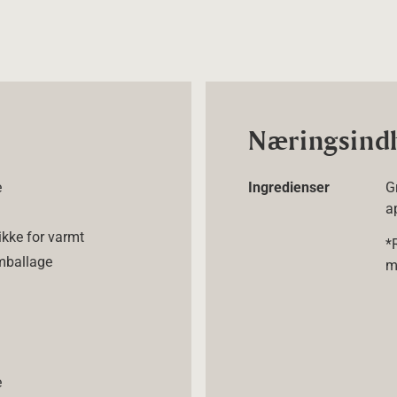
Næringsind
e
Ingredienser
G
a
ikke for varmt
*
emballage
m
e