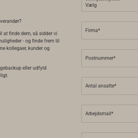
leverandør?
Firma*
l at finde dem, så sidder vi
uligheder - og finde frem til
ine kollegaer, kunder og
Postnummer*
lgsbackup eller udfyld
ligt.
Antal ansatte*
Arbejdsmail*