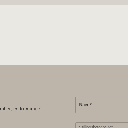
Navn*
somhed, er der mange
Stillingsbetegnelse*