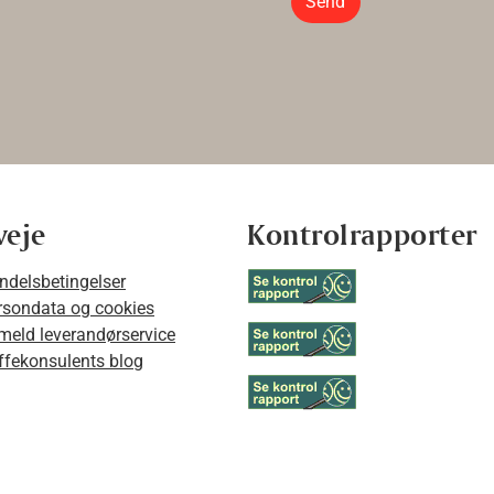
Send
veje
Kontrolrapporter
ndelsbetingelser
rsondata og cookies
lmeld leverandørservice
ffekonsulents blog