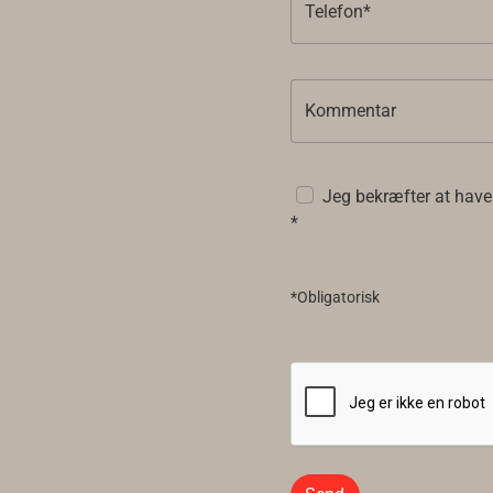
Telefon*
Kommentar
Jeg bekræfter at have
*
*Obligatorisk