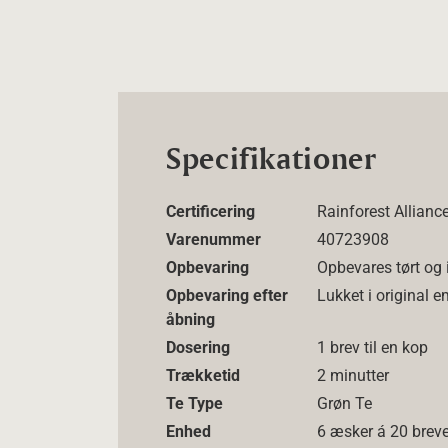
Specifikationer
Certificering
Rainforest Allianc
Varenummer
40723908
Opbevaring
Opbevares tørt og 
Opbevaring efter
Lukket i original 
åbning
Dosering
1 brev til en kop
Trækketid
2 minutter
Te Type
Grøn Te
Enhed
6 æsker á 20 brev