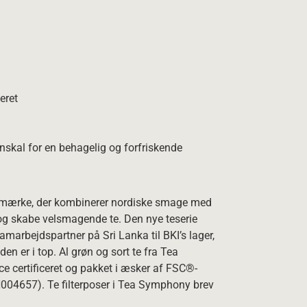
eret
nskal for en behagelig og forfriskende
emærke, der kombinerer nordiske smage med
 og skabe velsmagende te. Den nye teserie
amarbejdspartner på Sri Lanka til BKI’s lager,
den er i top. Al grøn og sort te fra Tea
e certificeret og pakket i æsker af FSC®-
N004657). Te filterposer i Tea Symphony brev