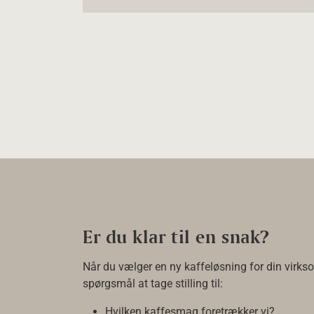
Er du klar til en snak?
Når du vælger en ny kaffeløsning for din virk
spørgsmål at tage stilling til:
Hvilken kaffesmag foretrækker vi?