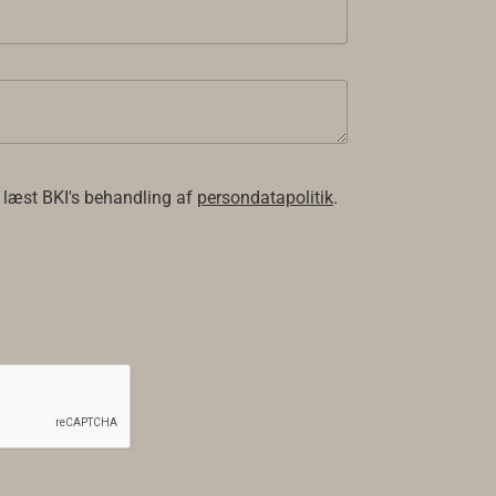
 læst BKI's behandling af
persondatapolitik
.