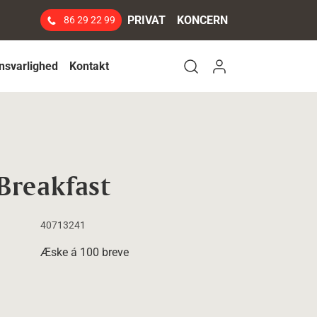
PRIVAT
KONCERN
86 29 22 99
Log ind
nsvarlighed
Kontakt
Open search modal
Breakfast
40713241
Æske á 100 breve