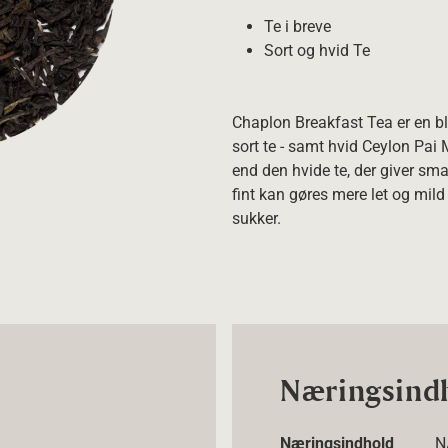
Te i breve
Sort og hvid Te
Chaplon Breakfast Tea er en bl
sort te - samt hvid Ceylon Pai 
end den hvide te, der giver smag
fint kan gøres mere let og mil
sukker.
Næringsind
Næringsindhold
N