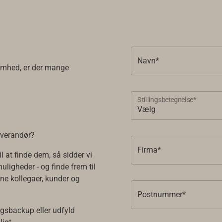
Navn*
somhed, er der mange
Stillingsbetegnelse*
leverandør?
Firma*
l at finde dem, så sidder vi
uligheder - og finde frem til
ine kollegaer, kunder og
Postnummer*
lgsbackup eller udfyld