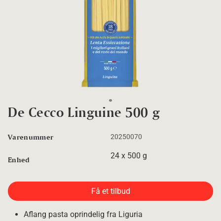
Go to slide 1
De Cecco Linguine 500 g
Varenummer
20250070
24 x 500 g
Enhed
Få et tilbud
Aflang pasta oprindelig fra Liguria