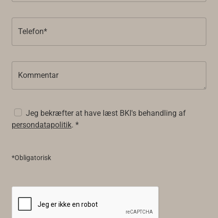
Telefon*
Kommentar
Jeg bekræfter at have læst BKI's behandling af
persondatapolitik
. *
*Obligatorisk