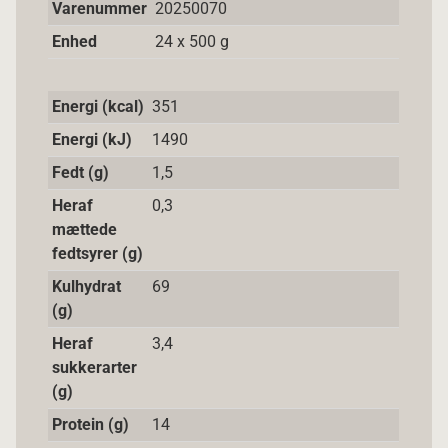
Varenummer
20250070
Enhed
24 x 500 g
Energi (kcal)
351
Energi (kJ)
1490
Fedt (g)
1,5
Heraf
0,3
mættede
fedtsyrer (g)
Kulhydrat
69
(g)
Heraf
3,4
sukkerarter
(g)
Protein (g)
14