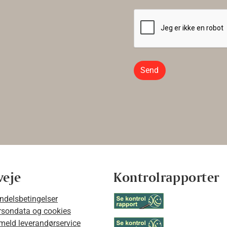
Send
veje
Kontrolrapporter
ndelsbetingelser
rsondata og cookies
lmeld leverandørservice