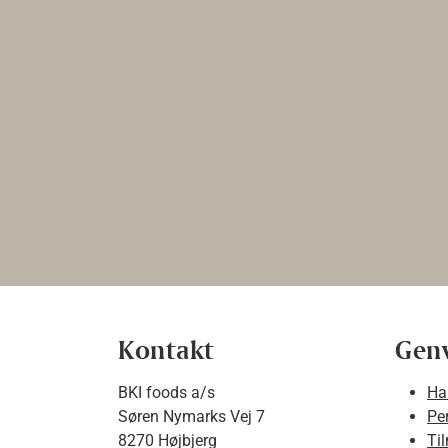
Kontakt
Gen
BKI foods a/s
Ha
Søren Nymarks Vej 7
Pe
8270 Højbjerg
Ti