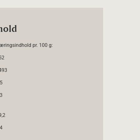
hold
æringsindhold pr. 100 g:
52
493
,5
,3
9,2
,4