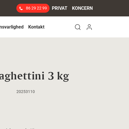
PRIVAT
KONCERN
86 29 22 99
Log ind
nsvarlighed
Kontakt
Open search modal
aghettini 3 kg
20253110