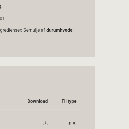
4
,01
ngredienser: Semulje af
durumhvede
Download
Fil type
.png