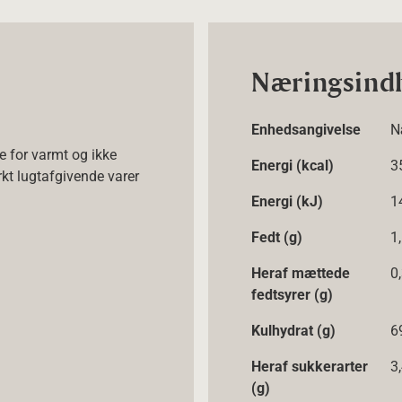
Næringsind
Enhedsangivelse
N
e for varmt og ikke
Energi (kcal)
3
t lugtafgivende varer
Energi (kJ)
1
Fedt (g)
1
Heraf mættede
0
fedtsyrer (g)
Kulhydrat (g)
6
Heraf sukkerarter
3
(g)