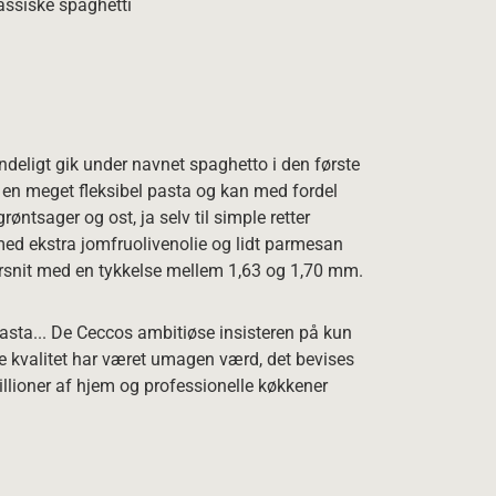
assiske spaghetti
indeligt gik under navnet spaghetto i den første
r en meget fleksibel pasta og kan med fordel
røntsager og ost, ja selv til simple retter
d ekstra jomfruolivenolie og lidt parmesan
ærsnit med en tykkelse mellem 1,63 og 1,70 mm.
asta... De Ceccos ambitiøse insisteren på kun
te kvalitet har været umagen værd, det bevises
illioner af hjem og professionelle køkkener