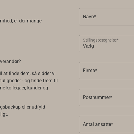
Navn*
somhed, er der mange
Stillingsbetegnelse*
leverandør?
Firma*
l at finde dem, så sidder vi
uligheder - og finde frem til
ine kollegaer, kunder og
Postnummer*
lgsbackup eller udfyld
ligt.
Antal ansatte*