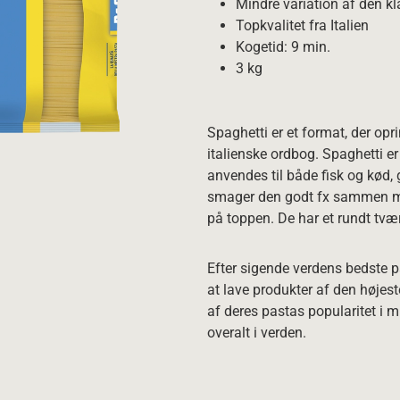
Mindre variation af den kl
Topkvalitet fra Italien
Kogetid: 9 min.
3 kg
Spaghetti er et format, der opr
italienske ordbog. Spaghetti e
anvendes til både fisk og kød, g
smager den godt fx sammen me
på toppen. De har et rundt tv
Efter sigende verdens bedste p
at lave produkter af den højes
af deres pastas popularitet i m
overalt i verden.