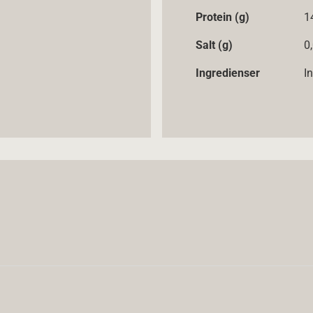
Protein (g)
1
Salt (g)
0
Ingredienser
I