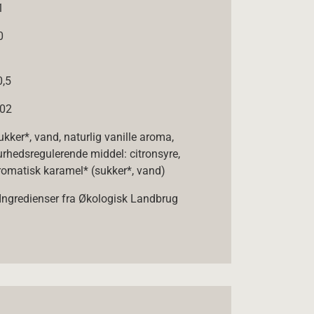
1
0
0,5
,02
ukker*, vand, naturlig vanille aroma,
urhedsregulerende middel: citronsyre,
romatisk karamel* (sukker*, vand)
 Ingredienser fra Økologisk Landbrug