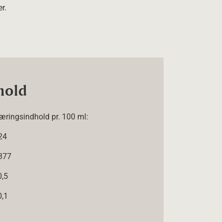
r.
hold
æringsindhold pr. 100 ml:
24
377
0,5
0,1