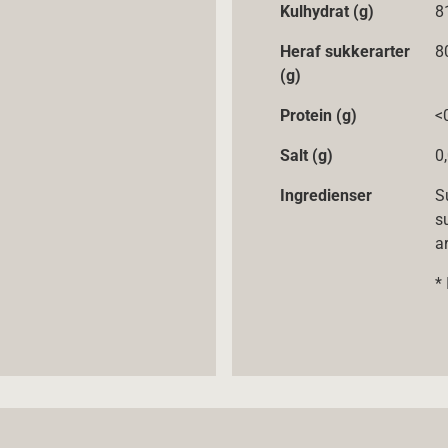
Kulhydrat (g)
8
Heraf sukkerarter
8
(g)
Protein (g)
<
Salt (g)
0
Ingredienser
S
s
a
*