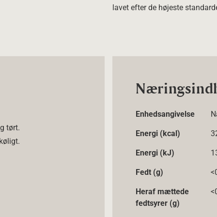
lavet efter de højeste standarde
Næringsind
Enhedsangivelse
N
g tørt.
Energi (kcal)
3
køligt.
Energi (kJ)
1
Fedt (g)
<
Heraf mættede
<
fedtsyrer (g)