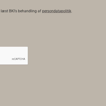
 læst BKI's behandling af
persondatapolitik
.