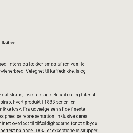
e
tilkøbes
sød, intens og lækker smag af ren vanille.
ienerbrød. Velegnet til kaffedrikke, is og
n at skabe, inspirere og dele unikke og intenst
sirup, hvert produkt i 1883-serien, er
unikke krav. Fra udvælgelsen af de fineste
res præcise repræsentation, inklusive deres
r intet overladt til tilfældighederne for at tilbyde
g perfekt balance. 1883 er exceptionelle sirupper