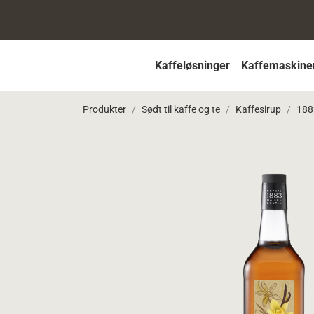
Kaffeløsninger
Kaffemaskine
Produkter
Sødt til kaffe og te
Kaffesirup
188