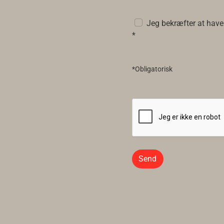
Jeg bekræfter at have
*
*Obligatorisk
Send