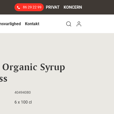
PRIVAT
KONCERN
86 29 22 99
Log ind
nsvarlighed
Kontakt
Open search modal
a Organic Syrup
ss
40494080
6 x 100 cl