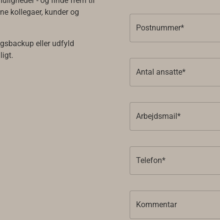
uligheder - og finde frem til
ine kollegaer, kunder og
Postnummer*
lgsbackup eller udfyld
ligt.
Antal ansatte*
Arbejdsmail*
Telefon*
Kommentar