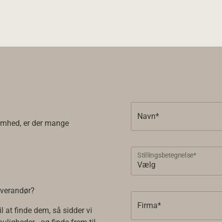
Navn*
somhed, er der mange
Stillingsbetegnelse*
leverandør?
Firma*
l at finde dem, så sidder vi