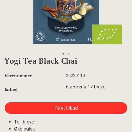
Go to slide 1
Go to slide 2
Yogi Tea Black Chai
Varenummer
20220110
6 æsker á 17 breve
Enhed
Få et tilbud
Te i breve
Økologisk