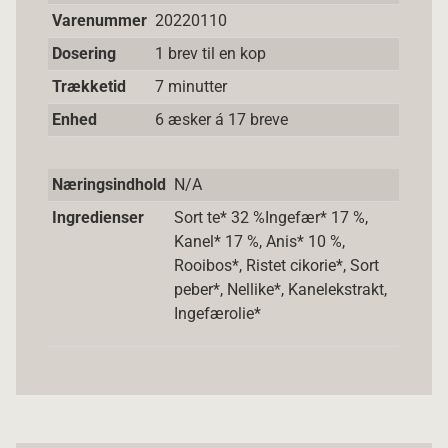
Varenummer
20220110
Dosering
1 brev til en kop
Trækketid
7 minutter
Enhed
6 æsker á 17 breve
Næringsindhold
N/A
Ingredienser
Sort te* 32 %Ingefær* 17 %,
Kanel* 17 %, Anis* 10 %,
Rooibos*, Ristet cikorie*, Sort
peber*, Nellike*, Kanelekstrakt,
Ingefærolie*