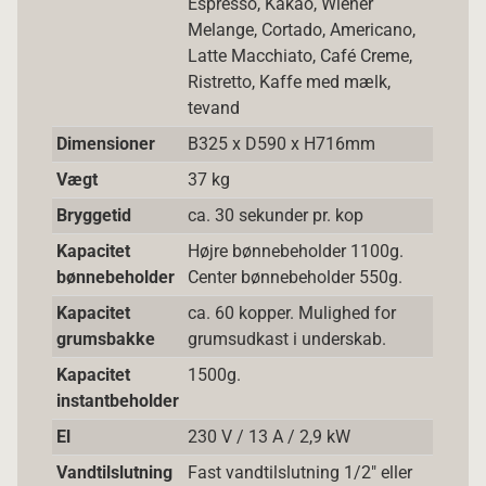
Espresso, Kakao, Wiener
Melange, Cortado, Americano,
Latte Macchiato, Café Creme,
Ristretto, Kaffe med mælk,
tevand
Dimensioner
B325 x D590 x H716mm
Vægt
37 kg
Bryggetid
ca. 30 sekunder pr. kop
Kapacitet
Højre bønnebeholder 1100g.
bønnebeholder
Center bønnebeholder 550g.
Kapacitet
ca. 60 kopper. Mulighed for
grumsbakke
grumsudkast i underskab.
Kapacitet
1500g.
instantbeholder
El
230 V / 13 A / 2,9 kW
Vandtilslutning
Fast vandtilslutning 1/2" eller