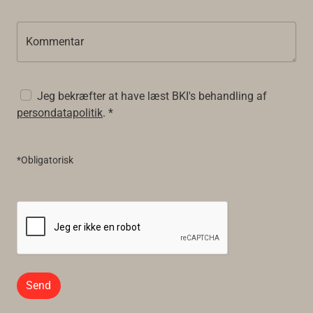
Kommentar
Jeg bekræfter at have læst BKI's behandling af
persondatapolitik
. *
*Obligatorisk
Send