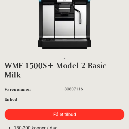
Go to slide 1
WMF 1500S+ Model 2 Basic
Milk
Varenummer
80807116
Enhed
Få et tilbud
180-200 kopper / dag