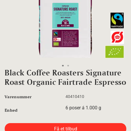
Go to slide 1
Go to slide 2
Black Coffee Roasters Signature
Roast Organic Fairtrade Espresso
Varenummer
40410410
6 poser á 1.000 g
Enhed
Få et tilbud