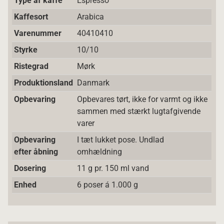
Type af kaffe
Espresso
Kaffesort
Arabica
Varenummer
40410410
Styrke
10/10
Ristegrad
Mørk
Produktionsland
Danmark
Opbevaring
Opbevares tørt, ikke for varmt og ikke
sammen med stærkt lugtafgivende
varer
Opbevaring
I tæt lukket pose. Undlad
efter åbning
omhældning
Dosering
11 g pr. 150 ml vand
Enhed
6 poser á 1.000 g