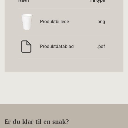
Navn
Fil type
Produktbillede
.png
Produktdatablad
.pdf
Er du klar til en snak?