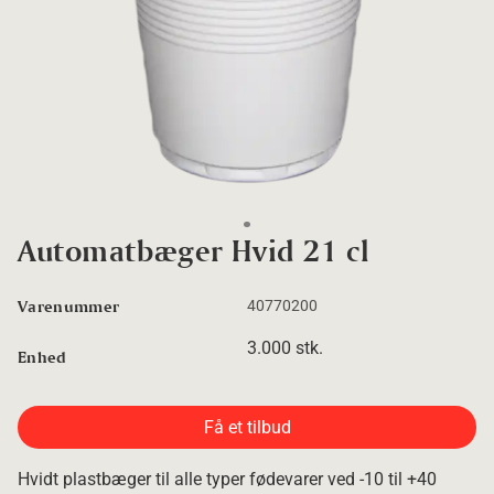
Go to slide 1
Automatbæger Hvid 21 cl
Varenummer
40770200
3.000 stk.
Enhed
Få et tilbud
Hvidt plastbæger til alle typer fødevarer ved -10 til +40