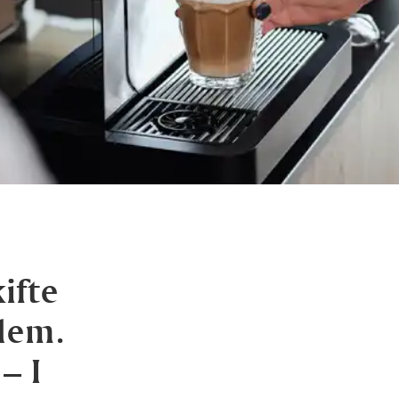
ifte
llem.
– I