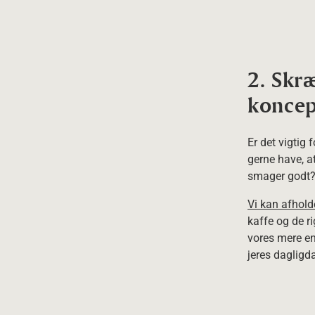
2. Skr
koncep
Er det vigtig 
gerne have, at
smager godt? D
Vi kan afhol
kaffe og de ri
vores mere en
jeres dagligd