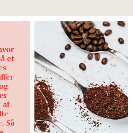
hvor
å et
es
ffer
 og
es
 af
lle
. Så
e,