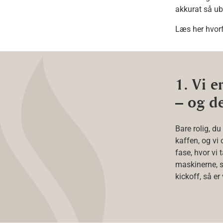
akkurat så u
Læs her hvorf
1. Vi e
– og d
Bare rolig, du
kaffen, og vi o
fase, hvor vi 
maskinerne, s
kickoff, så er