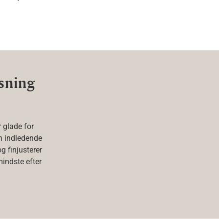
øsning
r glade for
den indledende
og finjusterer
indste efter