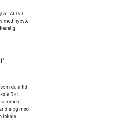
ve. At I vil
res med nyeste
 kedelig!
r
 som du altid
okale BKI
er sammen
har dialog med
n lokale