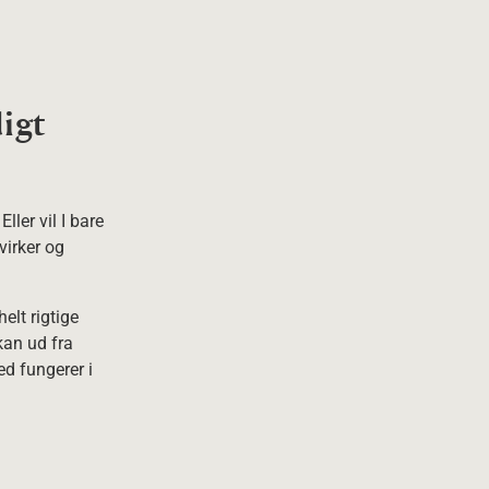
digt
ller vil I bare
virker og
helt rigtige
kan ud fra
d fungerer i