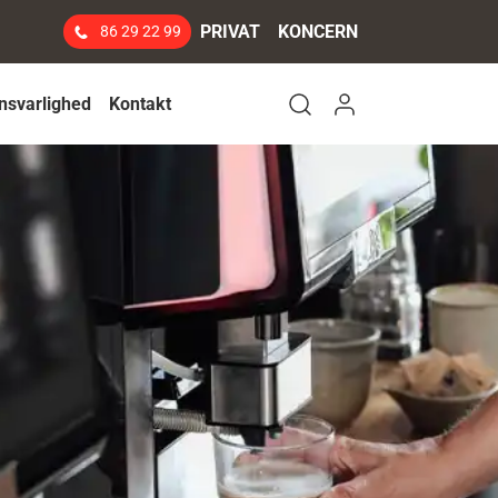
PRIVAT
KONCERN
86 29 22 99
Log ind
nsvarlighed
Kontakt
Open search modal