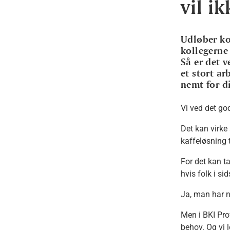
vil i
Udløber ko
kollegerne 
Så er det v
et stort ar
nemt for d
Vi ved det god
Det kan virke
kaffeløsning 
For det kan ta
hvis folk i s
Ja, man har n
Men i BKI Prof
behov. Og vi l