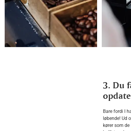
3. Du 
opdate
Bare fordi I h
løbende! Ud ov
kører som de s