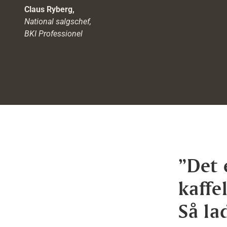
Claus Ryberg,
National salgschef,
BKI Professionel
”Det 
kaffe
Så la