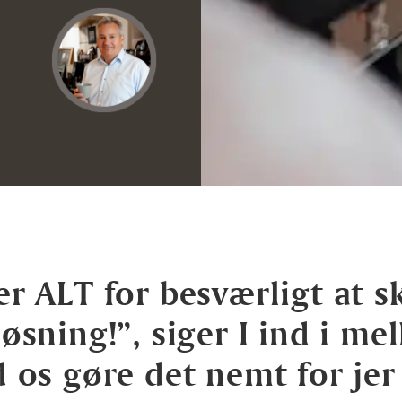
er ALT for besværligt at sk
løsning!”, siger I ind i me
d os gøre det nemt for jer 