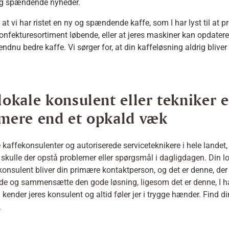
og spændende nyheder.
at vi har ristet en ny og spændende kaffe, som I har lyst til at prø
 konfekturesortiment løbende, eller at jeres maskiner kan opdate
endnu bedre kaffe. Vi sørger for, at din kaffeløsning aldrig bliver
lokale konsulent eller tekniker e
 mere end et opkald væk
e kaffekonsulenter og autoriserede serviceteknikere i hele landet,
, skulle der opstå problemer eller spørgsmål i dagligdagen. Din l
konsulent bliver din primære kontaktperson, og det er denne, d
inde og sammensætte den gode løsning, ligesom det er denne, I 
 kender jeres konsulent og altid føler jer i trygge hænder. Find di
.