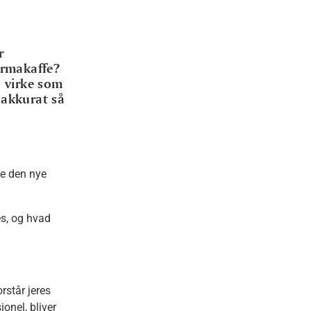
r
irmakaffe?
n virke som
t akkurat så
de den nye
es, og hvad
rstår jeres
ionel, bliver