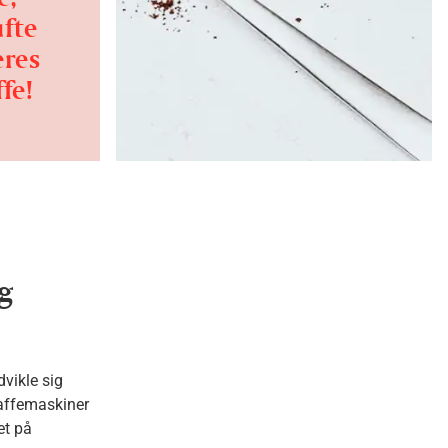
fte
eres
fe!
g
dvikle sig
 kaffemaskiner
et på