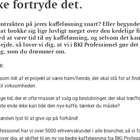
kke fortryde det.
ntrakten på jeres kaffeløsning snart? Eller begynde
at brokke sig lige lovligt meget over den kedelige f
ed at være tid til ny kaffeløsning, og selvom det ka
bejde, så lover vi dig, at vi i BKI Professionel gør de
ig, som du drømmer om.
t.
 som lidt af et projekt at være ham/hende, der skal stå for at fin
til virksomheden.
ge tid, der er ofte masser af valg og beslutninger, der skal træff
idste ende ikke kan lide den nye kaffe, tænker du måske?
æsten lyst til at give op på forhånd!
essionel har vi over 5000 erhvervskunder i alle brancher, så vi fo
over dig, at skiftet til en ny og bedre kaffeløsning fra BKI Profess