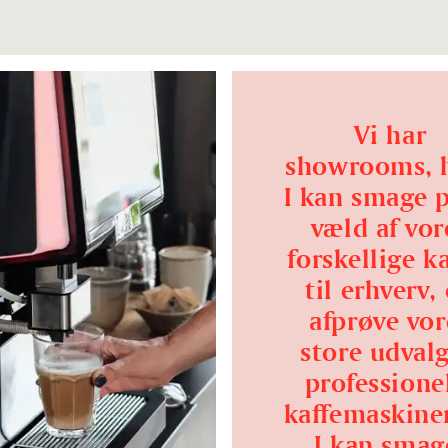
Vi har
showrooms, 
I kan smage p
væld af vor
forskellige ka
til erhverv,
afprøve vor
store udvalg
professione
kaffemaskiner
I kan smag