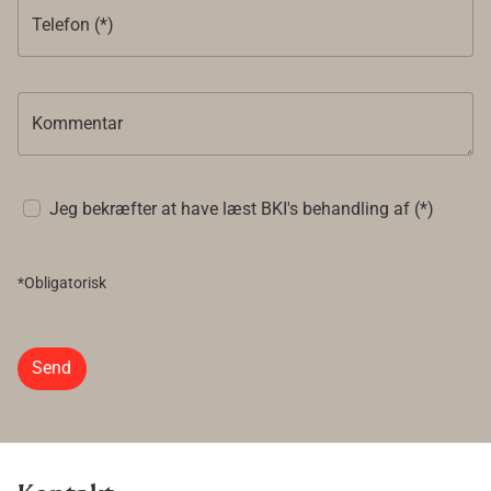
Telefon (*)
Kommentar
Jeg bekræfter at have læst BKI's behandling af (*)
*Obligatorisk
Send