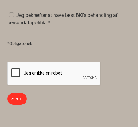
Jeg bekræfter at have læst BKI's behandling af
persondatapolitik
. *
*Obligatorisk
Send