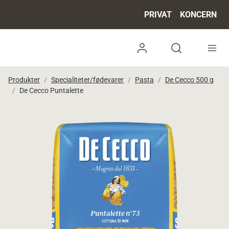
PRIVAT
KONCERN
Log ind
Open search 
Produkter
Specialiteter/fødevarer
Pasta
De Cecco 500 g
De Cecco Puntalette