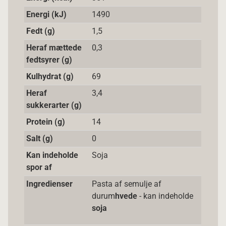
Energi (kJ)
1490
Fedt (g)
1,5
Heraf mættede
0,3
fedtsyrer (g)
Kulhydrat (g)
69
Heraf
3,4
sukkerarter (g)
Protein (g)
14
Salt (g)
0
Kan indeholde
Soja
spor af
Ingredienser
Pasta af semulje af
durum
hvede
- kan indeholde
soja