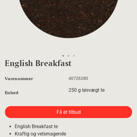
Go to slide 1
Go to slide 2
Go to slide 3
English Breakfast
Varenummer
40726280
250 g løsvægt te
Enhed
Få et tilbud
English Breakfast te
Kraftig og velsmagende