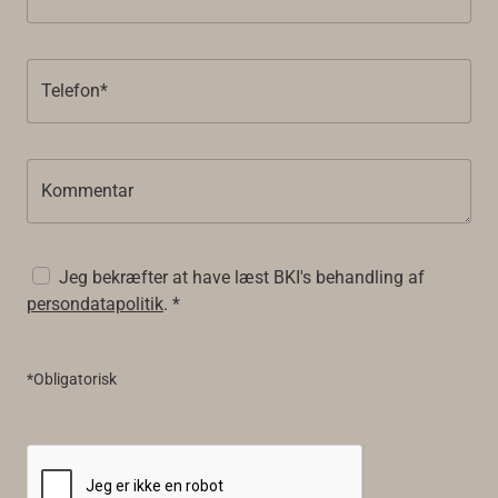
Telefon*
Kommentar
Jeg bekræfter at have læst BKI's behandling af
persondatapolitik
. *
*Obligatorisk