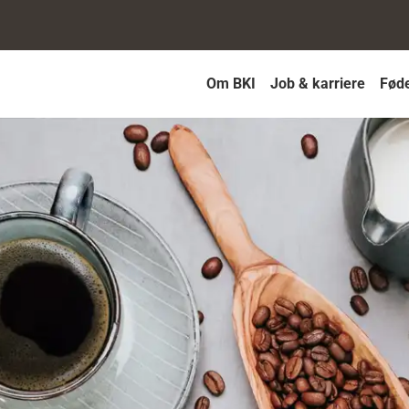
Om BKI
Job & karriere
Føde