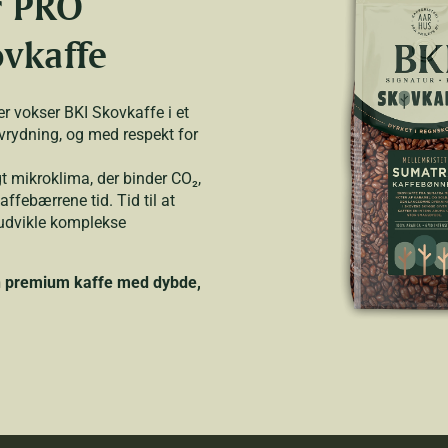
r PRO
vkaffe
r vokser BKI Skovkaffe i et
rydning, og med respekt for
t mikroklima, der binder CO₂,
affebærrene tid. Tid til at
 udvikle komplekse
n premium kaffe med dybde,