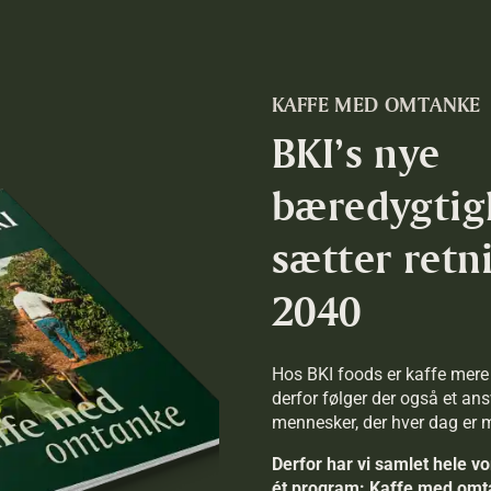
KAFFE MED OMTANKE
BKI’s nye
bæredygti
sætter ret
2040
Hos BKI foods er kaffe mere e
derfor følger der også et an
mennesker, der hver dag er m
Derfor har vi samlet hele 
ét program: Kaffe med omt