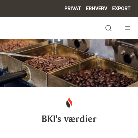
PRIVAT
ERHVERV
EXPORT
Om BKI
Job & karriere
Fødevaresikkerhed & kvalit
Kaffeviden
CSR
Kontakt
Open search 
BKI's værdier