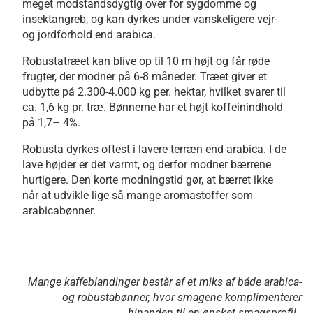
meget modstandsdygtig over for sygdomme og
insektangreb, og kan dyrkes under vanskeligere vejr-
og jordforhold end arabica.
Robustatræet kan blive op til 10 m højt og får røde
frugter, der modner på 6-8 måneder. Træet giver et
udbytte på 2.300-4.000 kg per. hektar, hvilket svarer til
ca. 1,6 kg pr. træ. Bønnerne har et højt koffeinindhold
på 1,7– 4%.
Robusta dyrkes oftest i lavere terræn end arabica. I de
lave højder er det varmt, og derfor modner bærrene
hurtigere. Den korte modningstid gør, at bærret ikke
når at udvikle lige så mange aromastoffer som
arabicabønner.
Mange kaffeblandinger består af et miks af både arabica-
og robustabønner, hvor smagene komplimenterer
hinanden til en ønsket smagsprofil.