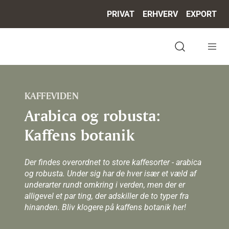
PRIVAT
ERHVERV
EXPORT
Om BKI
Job & karriere
Fødevaresikkerhed & kvalit
Kaffeviden
CSR
Kontakt
Open search 
KAFFEVIDEN
Arabica og robusta:
Kaffens botanik
Der findes overordnet to store kaffesorter - arabica
og robusta. Under sig har de hver især et væld af
underarter rundt omkring i verden, men der er
alligevel et par ting, der adskiller de to typer fra
hinanden. Bliv klogere på kaffens botanik her!