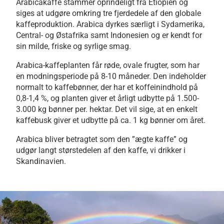
Arabicakaffe stammer oprindeligt fra Etiopien og
siges at udgøre omkring tre fjerdedele af den globale
kaffeproduktion. Arabica dyrkes særligt i Sydamerika,
Central- og Østafrika samt Indonesien og er kendt for
sin milde, friske og syrlige smag.
Arabica-kaffeplanten får røde, ovale frugter, som har
en modningsperiode på 8-10 måneder. Den indeholder
normalt to kaffebønner, der har et koffeinindhold på
0,8-1,4 %, og planten giver et årligt udbytte på 1.500-
3.000 kg bønner per. hektar. Det vil sige, at en enkelt
kaffebusk giver et udbytte på ca. 1 kg bønner om året.
Arabica bliver betragtet som den ”ægte kaffe” og
udgør langt størstedelen af den kaffe, vi drikker i
Skandinavien.