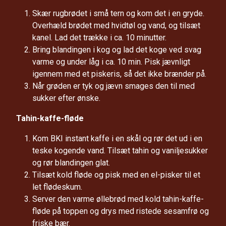
Skær rugbrødet i små tern og kom det i en gryde.
Overhæld brødet med hvidtøl og vand, og tilsæt
kanel. Lad det trække i ca. 10 minutter.
Bring blandingen i kog og lad det koge ved svag
varme og under låg i ca. 10 min. Pisk jævnligt
igennem med et piskeris, så det ikke brænder på.
Når grøden er tyk og jævn smages den til med
sukker efter ønske.
Tahin-kaffe-fløde
Kom BKI instant kaffe i en skål og rør det ud i en
teske kogende vand. Tilsæt tahin og vaniljesukker
og rør blandingen glat.
Tilsæt kold fløde og pisk med en el-pisker til et
let flødeskum.
Server den varme øllebrød med kold tahin-kaffe-
fløde på toppen og drys med ristede sesamfrø og
friske bær.