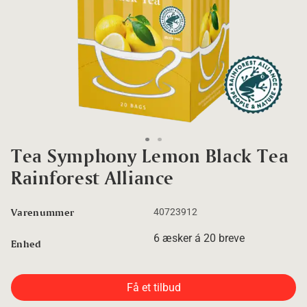
Go to slide 1
Go to slide 2
Tea Symphony Lemon Black Tea
Rainforest Alliance
Varenummer
40723912
6 æsker á 20 breve
Enhed
Få et tilbud