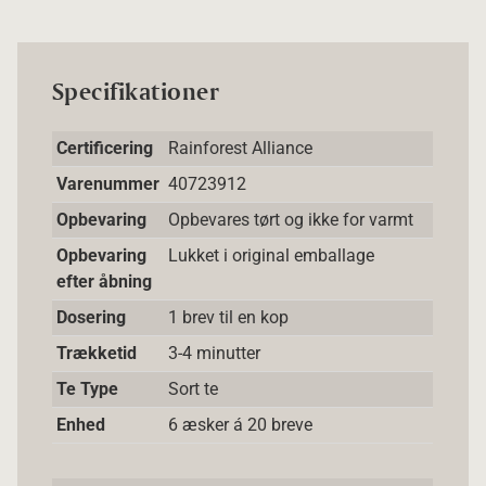
Specifikationer
Certificering
Rainforest Alliance
Varenummer
40723912
Opbevaring
Opbevares tørt og ikke for varmt
Opbevaring
Lukket i original emballage
efter åbning
Dosering
1 brev til en kop
Trækketid
3-4 minutter
Te Type
Sort te
Enhed
6 æsker á 20 breve