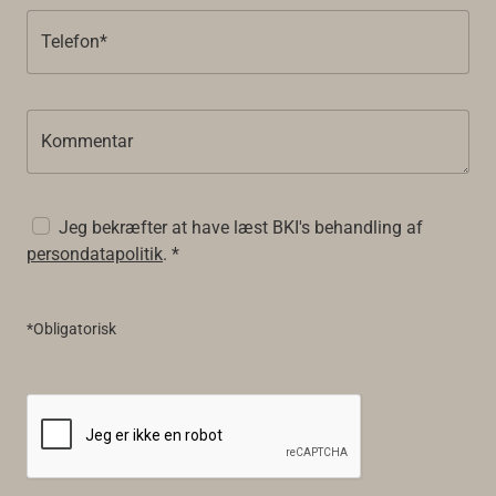
Telefon*
Kommentar
Jeg bekræfter at have læst BKI's behandling af
persondatapolitik
. *
*Obligatorisk