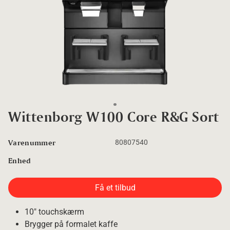
Go to slide 1
Wittenborg W100 Core R&G Sort
Varenummer
80807540
Enhed
Få et tilbud
10" touchskærm
Brygger på formalet kaffe