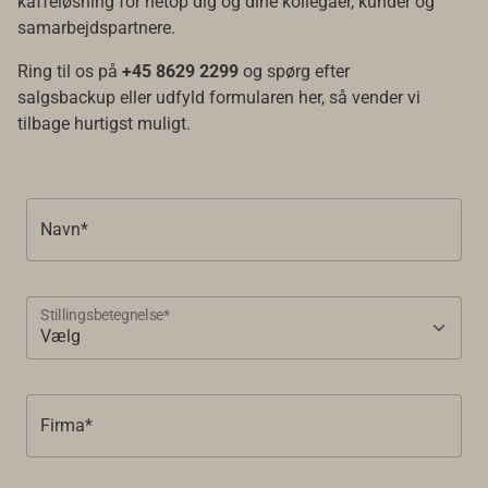
kaffeløsning for netop dig og dine kollegaer, kunder og
samarbejdspartnere.
Ring til os på
+45 8629 2299
og spørg efter
salgsbackup eller udfyld formularen her, så vender vi
tilbage hurtigst muligt.
Navn*
Stillingsbetegnelse*
Firma*