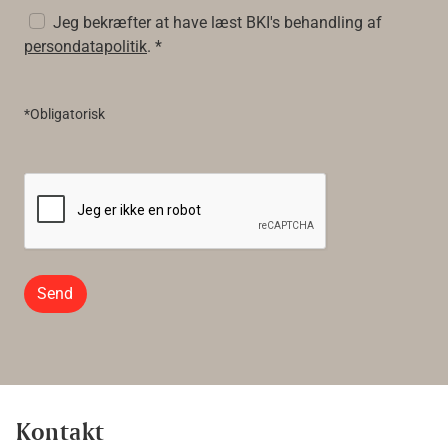
Jeg bekræfter at have læst BKI's behandling af
persondatapolitik
. *
*Obligatorisk
Send
Kontakt