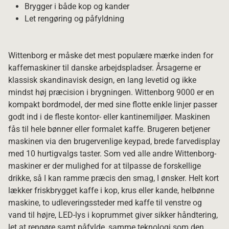
Brygger i både kop og kander
Let rengøring og påfyldning
Wittenborg er måske det mest populære mærke inden for
kaffemaskiner til danske arbejdspladser. Årsagerne er
klassisk skandinavisk design, en lang levetid og ikke
mindst høj præcision i brygningen. Wittenborg 9000 er en
kompakt bordmodel, der med sine flotte enkle linjer passer
godt ind i de fleste kontor- eller kantinemiljøer. Maskinen
fås til hele bønner eller formalet kaffe. Brugeren betjener
maskinen via den brugervenlige keypad, brede farvedisplay
med 10 hurtigvalgs taster. Som ved alle andre Wittenborg-
maskiner er der mulighed for at tilpasse de forskellige
drikke, så I kan ramme præcis den smag, I ønsker. Helt kort
lækker friskbrygget kaffe i kop, krus eller kande, helbønne
maskine, to udleveringssteder med kaffe til venstre og
vand til højre, LED-lys i koprummet giver sikker håndtering,
let at rengøre samt påfylde, samme teknologi som den