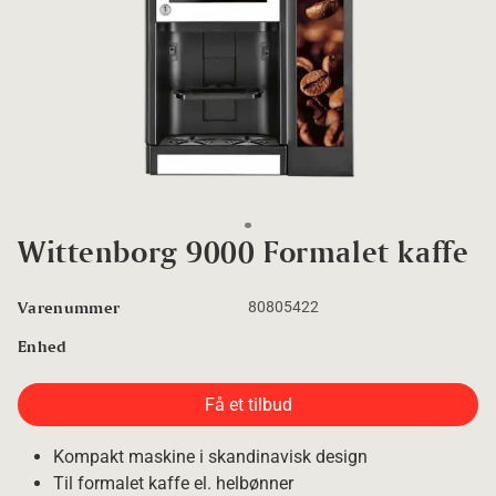
Go to slide 1
Wittenborg 9000 Formalet kaffe
Varenummer
80805422
Enhed
Få et tilbud
Kompakt maskine i skandinavisk design
Til formalet kaffe el. helbønner