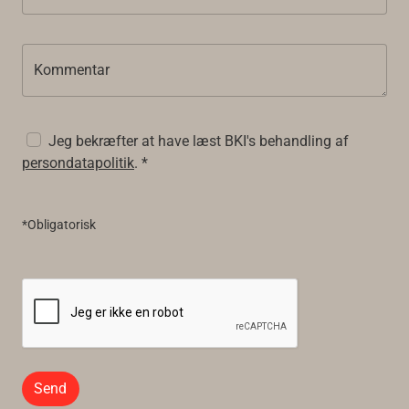
Kommentar
Jeg bekræfter at have læst BKI's behandling af
persondatapolitik
. *
*Obligatorisk
Send