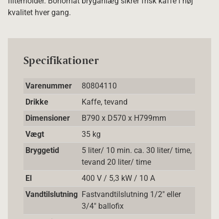
filterholder. Bonomat bryganlæg sikrer frisk kaffe i høj
kvalitet hver gang.
Specifikationer
Varenummer
80804110
Drikke
Kaffe, tevand
Dimensioner
B790 x D570 x H799mm
Vægt
35 kg
Bryggetid
5 liter/ 10 min. ca. 30 liter/ time,
tevand 20 liter/ time
El
400 V / 5,3 kW / 10 A
Vandtilslutning
Fastvandtilslutning 1/2" eller
3/4" ballofix