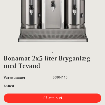
Go to slide 1
Bonamat 2x5 liter Bryganlæg
med Tevand
Varenummer
80804110
Enhed
Få et tilbud