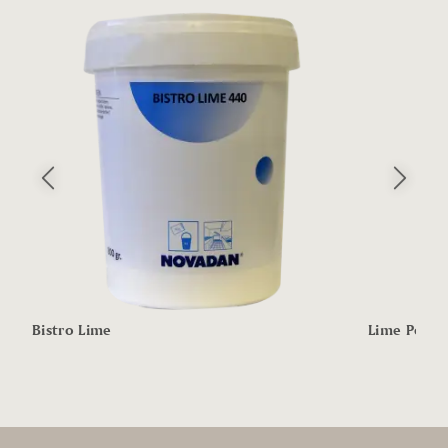
Forrige slide
Næste sli
Bistro Lime
Lime Powd